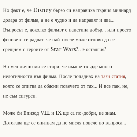
Но факт е, че Disney бързо си направиха първия милиард
долара от филма, а не е чудно и да направят и два…
Въпросът е, доколко филмът е наистина добър… или просто
феновете се радват, че най-после може отново да се
срещнем с героите от Star Wars?.. Носталгия?
На мен лично ми се стори, че имаше твърде много
нелогичности във филма. После попаднах на
тази статия
,
която се опитва да обясни повечето от тях… И все пак, не,
не съм сигурен.
Може би Епизод VIII и IX ще са по-добри, не знам.
Дотогава ще се опитвам да не мисля повече по въпроса…