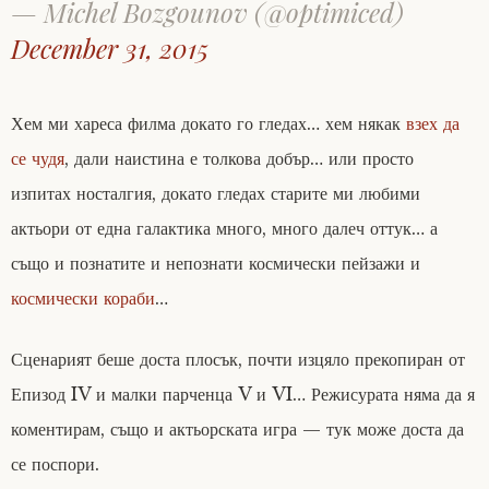
— Michel Bozgounov (@optimiced)
December 31, 2015
Хем ми хареса филма докато го гледах… хем някак
взех да
се чудя
, дали наистина е толкова добър… или просто
изпитах носталгия, докато гледах старите ми любими
актьори от една галактика много, много далеч оттук… а
също и познатите и непознати космически пейзажи и
космически кораби
…
Сценарият беше доста плосък, почти изцяло прекопиран от
Епизод IV и малки парченца V и VI… Режисурата няма да я
коментирам, също и актьорската игра — тук може доста да
се поспори.