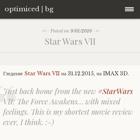
optimiced | bg
Skip
Контакти
Posted on
9/01/2016
to
Star Wars VII
content
Хостинг
About
Гледахме
Star Wars VII
на 31.12.2015, на IMAX 3D.
Портфолио
Just back home from the new
#StarWars
VII: The Force Awakens… with mixed
feelings. This is my shortest movie review
ever, I think. :-)