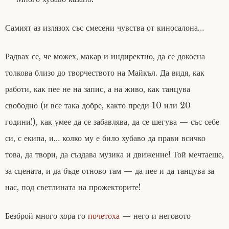
Самият аз излязох със смесени чувства от киносалона…
Радвах се, че можех, макар и индиректно, да се докосна
толкова близо до творчеството на Майкъл. Да видя, как
работи, как пее не на запис, а на живо, как танцува
свободно (и все така добре, както преди 10 или 20
години!), как умее да се забавлява, да се шегува — със себе
си, с екипа, и… колко му е било хубаво да прави всичко
това, да твори, да създава музика и движение! Той мечтаеше,
за сцената, и да бъде отново там — да пее и да танцува за
нас, под светлината на прожекторите!
Безброй много хора го
почетоха
— него и неговото