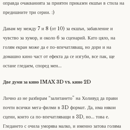
оправда очакванията за приятен приказен екшън в стила на
предишните три серии. :)
Давам му между 7 и 8 (от 10) за екшън, забавление и
чувство за хумор, и около 6 за сценарий. Като цяло, на
голям екран може да е по-впечатляващ, но дори и на
домашно кино част от ефекта да се изгуби, все пак, ще
остане гледаем, според мен…
Две думи за кино IMAX 3D vs. кино 2D
Лично аз не разбирам “залитането” на Холивуд да прави
почти всички мега-филми в 3D формат. Да, има някои
сцени, които са по-впечатляващи в 3D, но… това е.
Гледането с очила уморява малко, и именно затова голяма