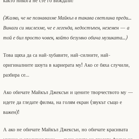
както никога не сте го виждали!
(Жалко, че не познавахме Майкъл в такава светлина преди…
Винаги си мислехме, че е легенда, недостъпен, неземен — а
той е бил просто човек, който безумно обича музиката…)
Това щяха да са най-хубавите, най-силните, най-
оригиналните шоута в кариерата му! Ако се бяха случили,
разбира се…
Ако обичате Майкъл Джексън и цените творчеството му —
идете да гледате филма, на голям екран (звукът също е
важен)!
А ако не обичате Майкъл Джексън, но обичате красивата