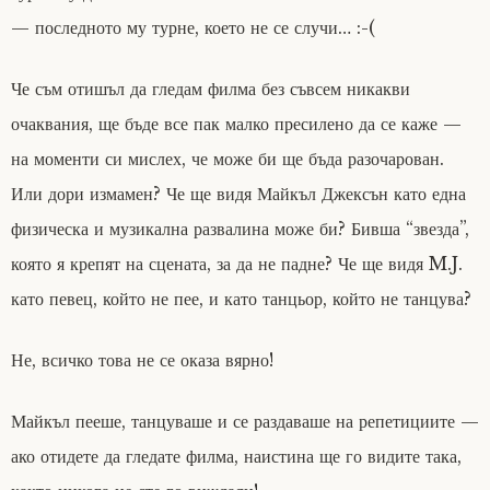
— последното му турне, което не се случи… :-(
Че съм отишъл да гледам филма без съвсем никакви
очаквания, ще бъде все пак малко пресилено да се каже —
на моменти си мислех, че може би ще бъда разочарован.
Или дори измамен? Че ще видя Майкъл Джексън като една
физическа и музикална развалина може би? Бивша “звезда”,
която я крепят на сцената, за да не падне? Че ще видя M.J.
като певец, който не пее, и като танцьор, който не танцува?
Не, всичко това не се оказа вярно!
Майкъл пееше, танцуваше и се раздаваше на репетициите —
ако отидете да гледате филма, наистина ще го видите така,