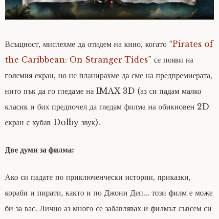
Всъщност, мислехме да отидем на кино, когато “
Pirates of
the Caribbean: On Stranger Tides
” се появи на
големия екран, но не планирахме да сме на предпремиерата,
нито пък да го гледаме на IMAX 3D (аз си падам малко
класик и бих предпочел да гледам филма на обикновен 2D
екран с хубав Dolby звук).
Две думи за филма:
Ако си падате по приключенчески истории, приказки,
кораби и пирати, както и по Джони Деп… този филм е може
би за вас. Лично аз много се забавлявах и филмът съвсем си