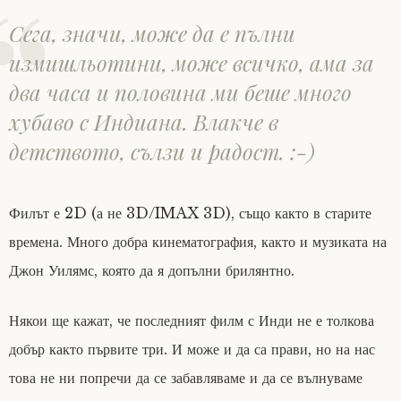
Сега, значи, може да е пълни
измишльотини, може всичко, ама за
два часа и половина ми беше много
хубаво с Индиана. Влакче в
детството, сълзи и радост. :-)
Филът е 2D (а не 3D/IMAX 3D), също както в старите
времена. Много добра кинематография, както и музиката на
Джон Уилямс, която да я допълни брилянтно.
Някои ще кажат, че последният филм с Инди не е толкова
добър както първите три. И може и да са прави, но на нас
това не ни попречи да се забавляваме и да се вълнуваме