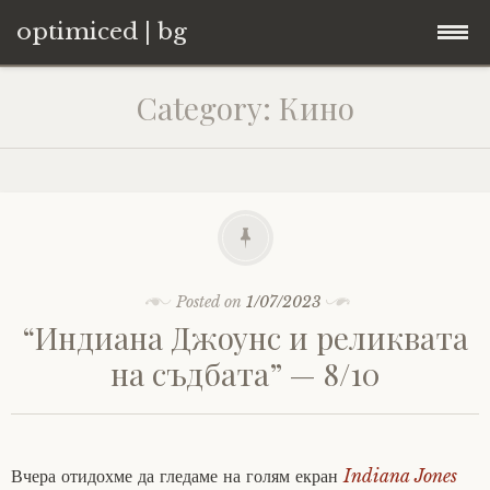
optimiced | bg
Skip
Контакти
Category:
Кино
to
content
Хостинг
About
Портфолио
Posted on
1/07/2023
“Индиана Джоунс и реликвата
на съдбата” — 8/10
Вчера отидохме да гледаме на голям екран
Indiana Jones