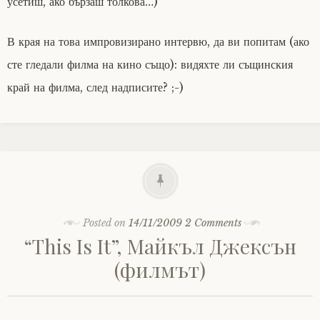
усетиш, ако бързаш толкова…)
В края на това импровизирано интервю, да ви попитам (ако
сте гледали филма на кино също): видяхте ли същинския
край на филма, след надписите? ;-)
Posted on
14/11/2009
2 Comments
“This Is It”, Майкъл Джексън
(филмът)