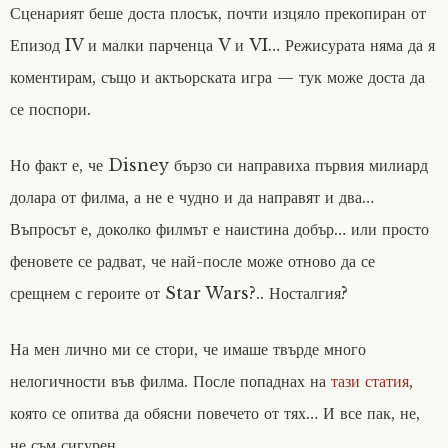
Сценарият беше доста плосък, почти изцяло прекопиран от
Епизод IV и малки парченца V и VI… Режисурата няма да я
коментирам, също и актьорската игра — тук може доста да
се поспори.
Но факт е, че Disney бързо си направиха първия милиард
долара от филма, а не е чудно и да направят и два…
Въпросът е, доколко филмът е наистина добър… или просто
феновете се радват, че най-после може отново да се
срещнем с героите от Star Wars?.. Носталгия?
На мен лично ми се стори, че имаше твърде много
нелогичности във филма. После попаднах на
тази статия
,
която се опитва да обясни повечето от тях… И все пак, не,
не съм сигурен.