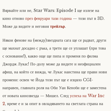
Вярвайте или не, Star Wars: Episode I ще излезе на
кино отново
през февруари тази година
— този път в 3D.
Може да видите и неговия
трейлър
.
Някои фенове на (между)звездната сага ще се радват, други
ще махнат досадно с ръка, а трети ще се уплашат (при това
с основание!), какво още ще пипа и променя по филма
Джордж Лукас! По-долу може да видите и неофициален
афиш, на който се вижда, че Лукас наистина ще прави нови
промени: освен че Йода този път ще е изцяло CGI-
направен, главната роля на Оби Уан Кеноби ще е заместена
от новата кинозвезда — Мишел. След
успеха на War Inc
2
, време е и за опит в овладяването на светлата страна на