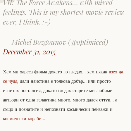
VII: The Force Awakens… with mixed
feelings. This is my shortest movie review
ever, I think. :-)
— Michel Bozgounov (@optimiced)
December 31, 2015
Хем ми хареса филма докато го гледах… хем някак
взех да
се чудя
, дали наистина е толкова добър… или просто
изпитах носталгия, докато гледах старите ми любими
актьори от една галактика много, много далеч оттук… а
също и познатите и непознати космически пейзажи и
космически кораби
…