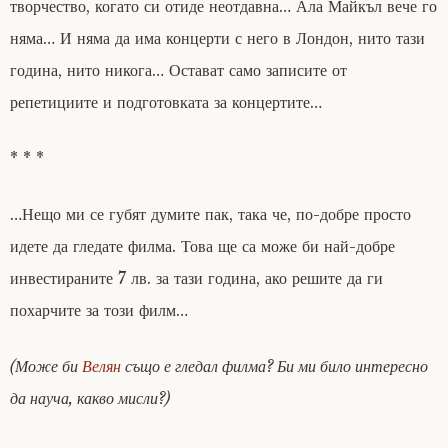
творчество, когато си отиде неотдавна… Ала Майкъл вече го
няма… И няма да има концерти с него в Лондон, нито тази
година, нито никога… Остават само записите от
репетициите и подготовката за концертите…
* * *
…Нещо ми се губят думите пак, така че, по-добре просто
идете да гледате филма. Това ще са може би най-добре
инвестираните 7 лв. за тази година, ако решите да ги
похарчите за този филм…
(Може би
Велян
също е гледал филма? Би ми било интересно
да науча, какво мисли?)