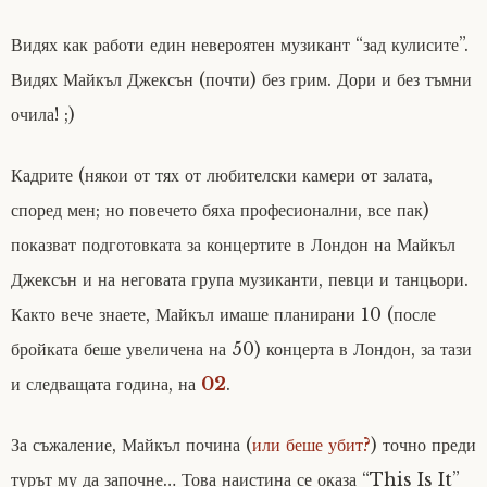
Видях как работи един невероятен музикант “зад кулисите”.
Видях Майкъл Джексън (почти) без грим. Дори и без тъмни
очила! ;)
Кадрите (някои от тях от любителски камери от залата,
според мен; но повечето бяха професионални, все пак)
показват подготовката за концертите в Лондон на Майкъл
Джексън и на неговата група музиканти, певци и танцьори.
Както вече знаете, Майкъл имаше планирани 10 (после
бройката беше увеличена на 50) концерта в Лондон, за тази
и следващата година, на
02
.
За съжаление, Майкъл почина (
или беше убит?
) точно преди
турът му да започне… Това наистина се оказа “This Is It”