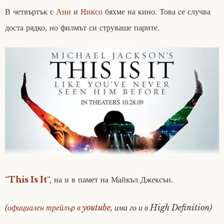
В четвъртък с
Ани
и
Никсо
бяхме на кино. Това се случва
доста рядко, но филмът си струваше парите.
“
This Is It
“, на и в памет на Майкъл Джексън.
(
официален трейлър в youtube
, има го и в High Definition)