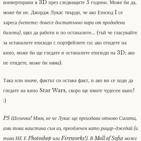
конвертирани в 3D през следващите 5 години. Може би да,
може би не. Джордж Лукас твърди, че ако Епизод I се
хареса
(четете: донесе достатъчно пари от продадени
билети)
, щял да работи и по останалите… (тъй че гласувайте
за останалите епизоди с портфейлите си: ако отидете на
кино, може би ще гледате и останалите епизоди на 3D; ако
не отидете, може би няма).
Така или иначе, фактът си остава факт, и ако ви се ходи да
гледате на кино Star Wars, скоро ще имате чудесен шанс!
:)
PS Шегичка! Ммм, не че Лукас ще преиздава отново Сагата,
ами това наистина съм аз, преоблечен като рицар-джедай (и
това НЕ Е Photoshop или Fireworks!). В Mall of Sofia може