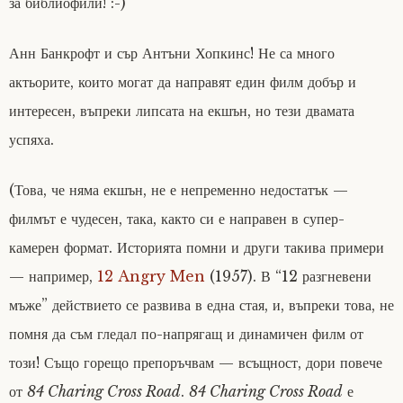
за библиофили! :-)
Анн Банкрофт и сър Антъни Хопкинс! Не са много
актьорите, които могат да направят един филм добър и
интересен, въпреки липсата на екшън, но тези двамата
успяха.
(Това, че няма екшън, не е непременно недостатък —
филмът е чудесен, така, както си е направен в супер-
камерен формат. Историята помни и други такива примери
— например,
12 Angry Men
(1957). В “12 разгневени
мъже” действието се развива в една стая, и, въпреки това, не
помня да съм гледал по-напрягащ и динамичен филм от
този! Също горещо препоръчвам — всъщност, дори повече
от
84 Charing Cross Road
.
84 Charing Cross Road
е