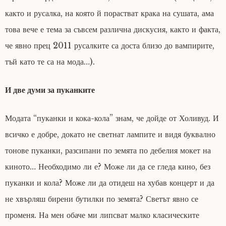
както и русалка, на която й порастват крака на сушата, ама
това вече е тема за съвсем различна дискусия, както и факта,
че явно прец 2011 русалките са доста близо до вампирите,
тъй като те са на мода…).
И две думи за пуканките
Модата “пуканки и кока-кола” знам, че дойде от Холивуд. И
всичко е добре, докато не светнат лампите и видя буквално
тонове пуканки, разсипани по земята по дебелия мокет на
киното… Необходимо ли е? Може ли да се гледа кино, без
пуканки и кола? Може ли да отидеш на хубав концерт и да
не хвърляш бирени бутилки по земята? Светът явно се
променя. На мен обаче ми липсват малко класическите