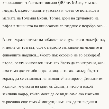
киносалони от близкото минало (80-те, 90-те, към вас
гледам!), където лампите угасваха и човек се потапяше в
магията на Големия Екран. Тогава дори на хрупането на
вафла в тишината на киносалона се гледаше с недобро око…
А сега хората отиват на забавление с пуканки и кола/фанта,
и после си тръгват, още с първото запалване на лампите и
финалните надписи… (което пък особено не го разбирам!
първо, голям киносалон няма как бързо да се изпразни, ако
има само две стълби и два изхода… тогава закъде бързат
хората, да се стълпяват на изходите? а второто, финалните
надписи, музиката на края на филма, а често и някой
закачлив кадър, който може да се види само ако изчакаш
търпеливо още само 5 минути, няма как да ги видиш и