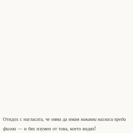
Отидох с нагласата, че няма да имам
никакви нагласи преди
филма
— и бях изумен от това, което видях!