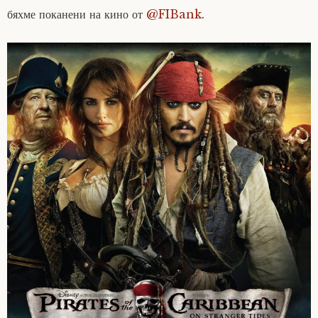
бяхме поканени на кино от
@FIBank
.