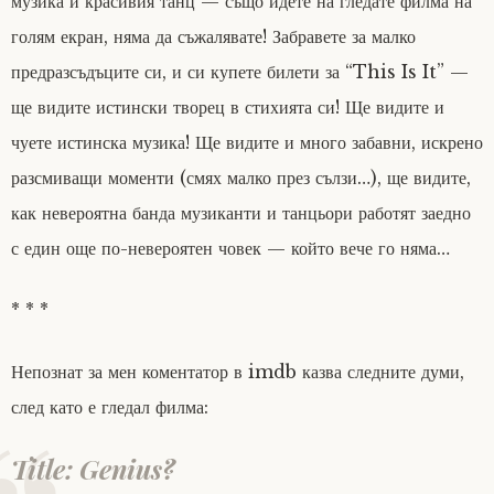
музика и красивия танц — също идете на гледате филма на
голям екран, няма да съжалявате! Забравете за малко
предразсъдъците си, и си купете билети за “This Is It” —
ще видите истински творец в стихията си! Ще видите и
чуете истинска музика! Ще видите и много забавни, искрено
разсмиващи моменти (смях малко през сълзи…), ще видите,
как невероятна банда музиканти и танцьори работят заедно
с един още по-невероятен човек — който вече го няма…
* * *
Непознат за мен коментатор в imdb казва следните думи,
след като е гледал филма:
Title: Genius?