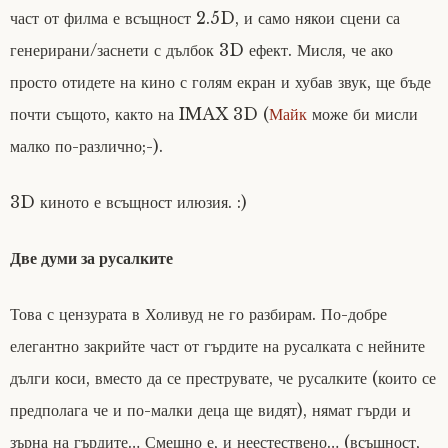
част от филма е всъщност 2.5D, и само някои сцени са
генерирани/заснети с дълбок 3D ефект. Мисля, че ако
просто отидете на кино с голям екран и хубав звук, ще бъде
почти същото, както на IMAX 3D (
Майк
може би мисли
малко по-различно;-).
3D киното е всъщност илюзия. :)
Две думи за русалките
Това с цензурата в Холивуд не го разбирам. По-добре
елегантно закрийте част от гърдите на русалката с нейните
дълги коси, вместо да се преструвате, че русалките (които се
предполага че и по-малки деца ще видят), нямат гърди и
зърна на гърдите… Смешно е, и неестествено… (всъщност,