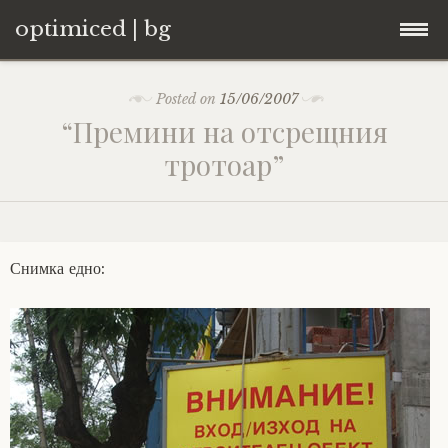
optimiced | bg
Skip
Контакти
Posted on
15/06/2007
to
“Премини на отсрещния
content
Хостинг
тротоар”
About
Портфолио
Снимка едно: