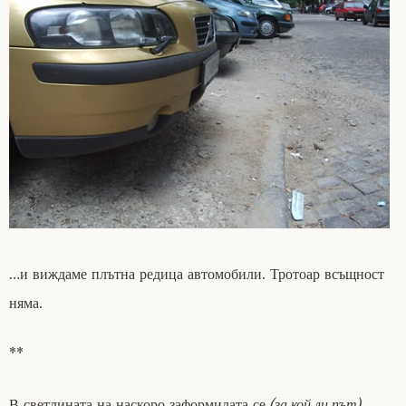
…и виждаме плътна редица автомобили. Тротоар всъщност
няма.
**
В светлината на наскоро заформилата се
(за кой ли път)