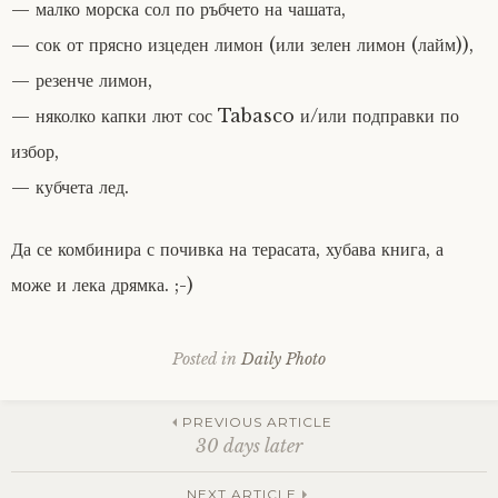
— малко морска сол по ръбчето на чашата,
— сок от прясно изцеден лимон (или зелен лимон (лайм)),
— резенче лимон,
— няколко капки лют сос Tabasco и/или подправки по
избор,
— кубчета лед.
Да се комбинира с почивка на терасата, хубава книга, а
може и лека дрямка. ;-)
Posted in
Daily Photo
Post
PREVIOUS ARTICLE
30 days later
NEXT ARTICLE