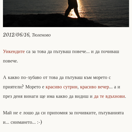
2012/06/16, Тюленово
Уикендите
са за това да пътуваш повече… и да почиваш
повече.
А какво по-хубаво от това да пътуваш към морето с
приятели? Морето е
красиво сутрин
,
красиво вечер
… а и
през деня винаги ще има какво да видиш и
да те вдъхнови
.
Май не е лошо да си припомня за почивките, пътуванията
и… снимането… :-)