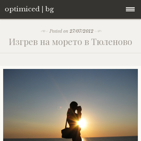
optimiced | bg
Skip
Контакти
Posted on
27/07/2012
to
Изгрев на морето в Тюленово
content
Хостинг
About
Портфолио