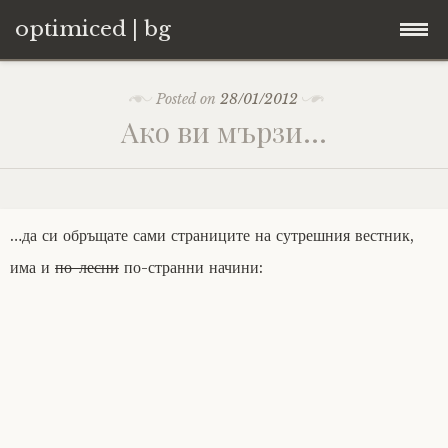
optimiced | bg
Skip
Контакти
Posted on
28/01/2012
to
Ако ви мързи…
content
Хостинг
About
…да си обръщате сами страниците на сутрешния вестник,
Портфолио
има и
по-лесни
по-странни начини: