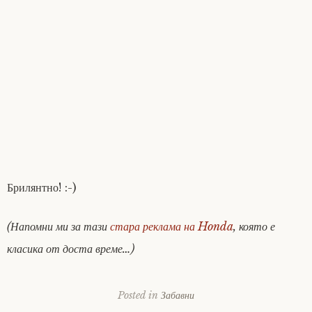
Брилянтно! :-)
(Напомни ми за тази
стара реклама на Honda
, която е
класика от доста време…)
Posted in
Забавни