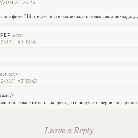
2/2011 AT 23:26
в оня филм “13ят етаж” и сте надникнали няколко свята по-надолу ;
says:
TPEP
2/2011 AT 12:56
says:
ЖО
02/2011 AT 13:43
али :)
ко отместване от центъра щяха да се получат невероятни картини 
Leave a Reply