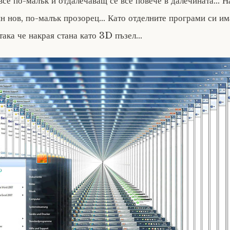
все по-малък и отдалечаващ се все повече в далечината… Н
ин нов, по-малък прозорец… Като отделните програми си им
 така че накрая стана като 3D пъзел…