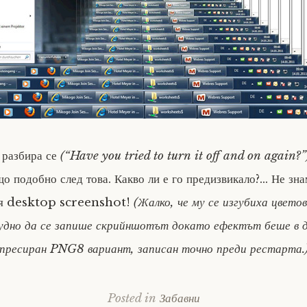
 разбира се
(“Have you tried to turn it off and on again?”
о подобно след това. Какво ли е го предизвикало?… Не зна
ия desktop screenshot!
(Жалко, че му се изгубиха цвето
удно да се запише скрийншотът докато ефектът беше в 
мпресиран PNG8 вариант, записан точно преди рестарта.
Posted in
Забавни