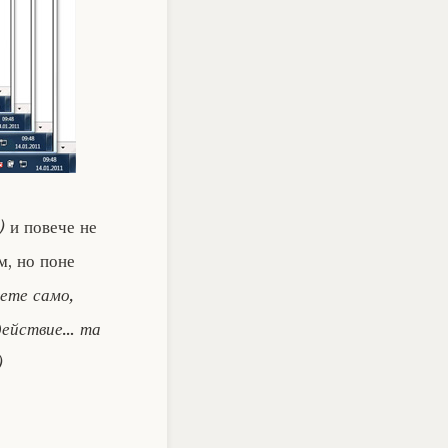
)
и повече не
м, но поне
вете само,
действие… та
)