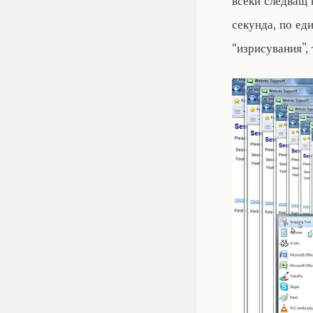
всеки следващ 
секунда, по ед
“изрисувания”,