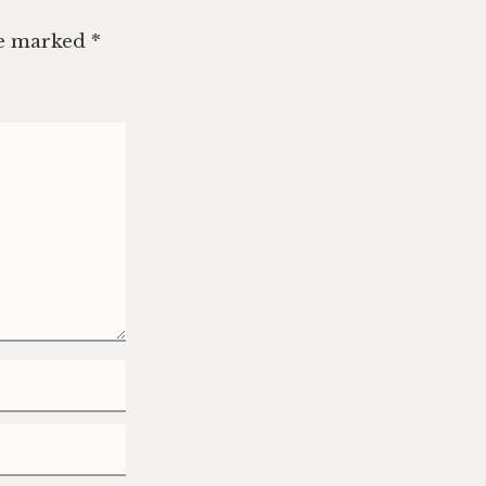
re marked
*