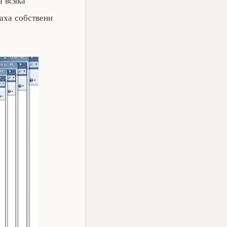
а всяка
аха собствени