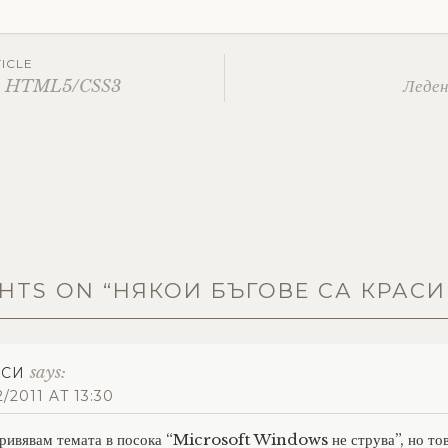
ICLE
в HTML5/CSS3
Леден
ation
HTS ON “
НЯКОИ БЪГОВЕ СА КРАС
says:
АСИ
2/2011 AT 13:30
кривявам темата в посока “Microsoft Windows не струва”, но тов