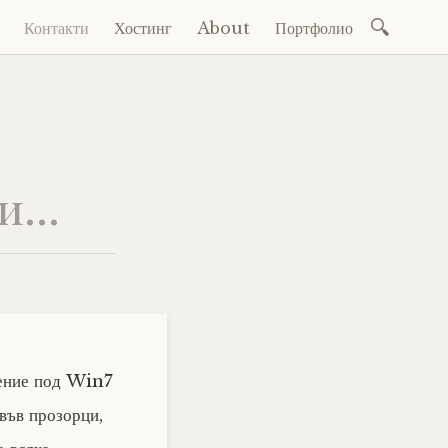
Search
Контакти
Хостинг
About
Портфолио
Skip
for:
to
content
ви…
жение под Win7
във прозорци,