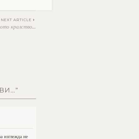
NEXT ARTICLE
ото кралство…
ИВИ…
”
а изглежда не