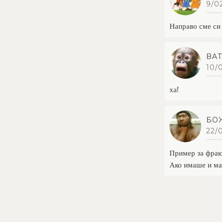
9/0
Направо сме си 
BA
10/0
ха!
БО
22/
Пример за фракт
Ако имаше и мал