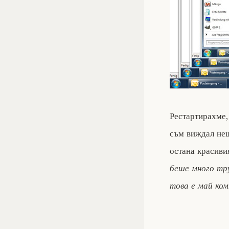
Рестартирахме,
съм виждал нещ
остана красив
беше много тр
това е май ко