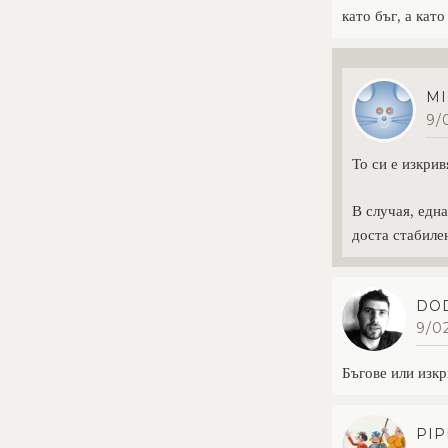
като бъг, а кат
MI
9/
То си е изкрив
В случая, едн
доста стабил
DO
9/02
Бъгове или изкр
PIP