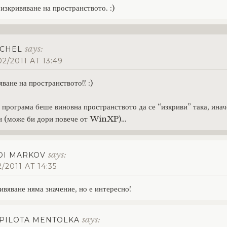
о изкривяване на пространството. :)
says:
CHEL
02/2011 AT 13:49
яване на пространството!! :)
а програма беше виновна пространството да се “изкриви” така, ина
ен (може би дори повече от WinXP)…
says:
DI MARKOV
/2011 AT 14:35
ивяване няма значение, но е интересно!
says:
PILOTA MENTOLKA