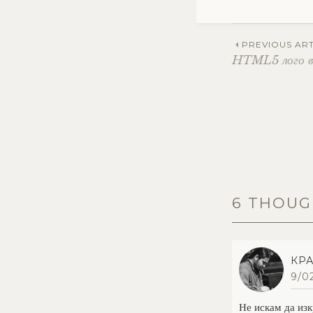
Post
PREVIOUS ART
HTML5 лого 
navig
6 THOUG
КР
9/0
Не искам да из