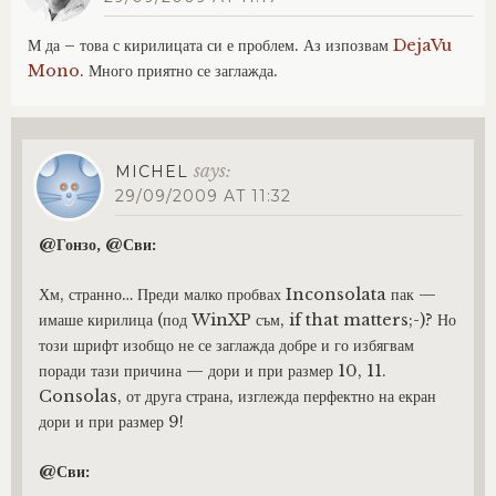
М да – това с кирилицата си е проблем. Аз изпозвам
DejaVu
Mono
. Много приятно се заглажда.
says:
MICHEL
29/09/2009 AT 11:32
@Гонзо, @Сви:
Хм, странно… Преди малко пробвах Inconsolata пак —
имаше кирилица (под WinXP съм, if that matters;-)? Но
този шрифт изобщо не се заглажда добре и го избягвам
поради тази причина — дори и при размер 10, 11.
Consolas, от друга страна, изглежда перфектно на екран
дори и при размер 9!
@Сви: