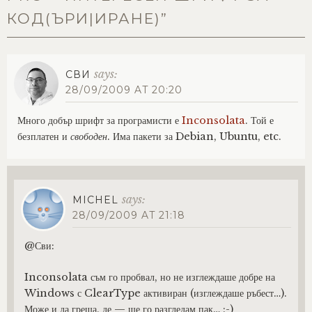
КОД(ЪРИ|ИРАНЕ)
”
says:
СВИ
28/09/2009 AT 20:20
Много добър шрифт за програмисти е
Inconsolata
. Той е
безплатен и
свободен
. Има пакети за Debian, Ubuntu, etc.
says:
MICHEL
28/09/2009 AT 21:18
@Сви:
Inconsolata съм го пробвал, но не изглеждаше добре на
Windows с ClearType активиран (изглеждаше ръбест…).
Може и да греша, де — ще го разгледам пак… :-)