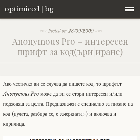
optimiced | bg
Skip
Контакти
Posted on
28/09/2009
to
Anonymous Pro – интересен
content
Хостинг
шрифт за код(ъри|иране)
About
Портфолио
Ако честичко ви се случва да пишете код, то шрифтът
Anonymous Pro
може да ви се стори интересен и/или
подходящ за целта. Предназначен е специално за писане на
код (нулата, разбира се, е зачеркната;-) и включва и
кирилица.