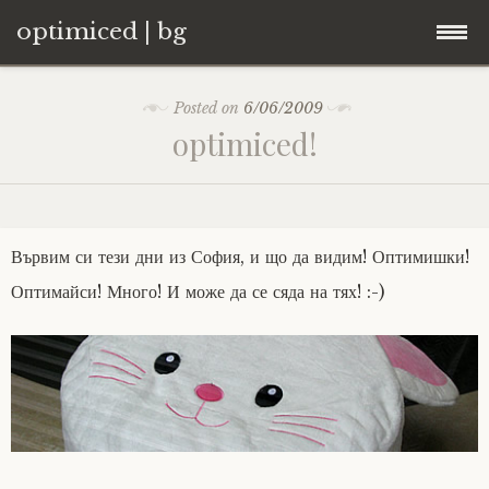
optimiced | bg
Skip
Контакти
Posted on
6/06/2009
to
optimiced!
content
Хостинг
About
Вървим си тези дни из София, и що да видим! Оптимишки!
Портфолио
Оптимайси! Много! И може да се сяда на тях! :-)