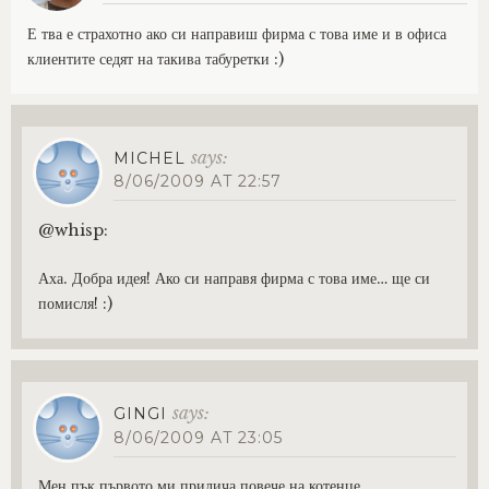
Е тва е страхотно ако си направиш фирма с това име и в офиса
клиентите седят на такива табуретки :)
says:
MICHEL
8/06/2009 AT 22:57
@whisp:
Аха. Добра идея! Ако си направя фирма с това име… ще си
помисля! :)
says:
GINGI
8/06/2009 AT 23:05
Мен пък първото ми прилича повече на котенце…