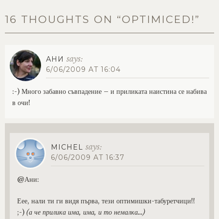
16 THOUGHTS ON “
OPTIMICED!
”
says:
АНИ
6/06/2009 AT 16:04
:-) Много забавно съвпадение – и приликата наистина се набива
в очи!
says:
MICHEL
6/06/2009 AT 16:37
@Ани:
Еее, нали ти ги видя първа, тези оптимишки-табуретчици!!
;-)
(а че прилика има, има, и то немалка…)