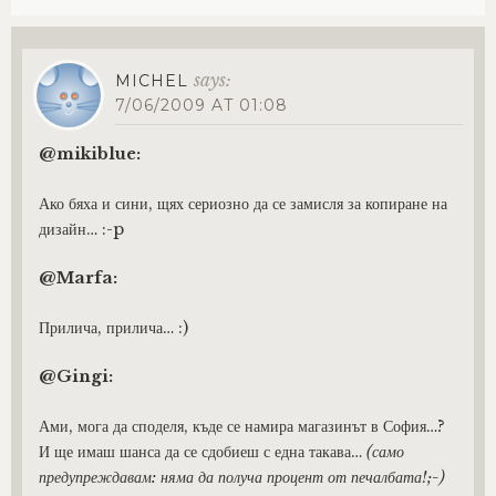
says:
MICHEL
7/06/2009 AT 01:08
@mikiblue:
Ако бяха и сини, щях сериозно да се замисля за копиране на
дизайн… :-p
@Marfa:
Прилича, прилича… :)
@Gingi:
Ами, мога да споделя, къде се намира магазинът в София…?
И ще имаш шанса да се сдобиеш с една такава…
(само
предупреждавам: няма да получа процент от печалбата!;-)