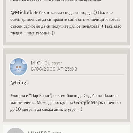
@Michel: Не бих отказала споделянето, да :)) Пък вие
освен да почнете да си правите сини оптимишчици и тогава
съвсем сериозно да си получите дял от печалбата ;) Така като
гледам – има търсене :))
says:
MICHEL
8/06/2009 AT 23:09
@Gingi:
Улицата е “Цар Борис”, съвсем близо до Съдебната Палата е
магазинчето… Може да потърся на GoogleMaps с точност
до 10 метра и да сложа линкче утре… :)