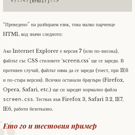
“Преведено” на разбираем език, това малко парченце
HTML код значи следното:
Ако Internet Explorer е версия
7
(или по-висока),
файлът със CSS стиловете ‘screen.css’ ще се зареди. В
противен случай, файлът няма да се зареди (тоест, при IE6
и по-стара версия). Всички останали браузъри (Firefox,
Opera, Safari, etc.) ще си заредят нормално файла
screen.css
. Тествах във Firefox 3, Safari 3.2, IE7,
IE6, работи безотказно.
Ето го и тестовия пример