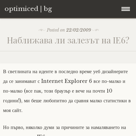
optimiced | bg
Skip
Контакти
Posted on
22/02/2009
to
Наближава ли залезът на IE6?
content
Хостинг
About
В светлината на идеите в последно време уеб дизайнерите
Портфолио
да се занимават с Internet Explorer 6 все по-малко и
по-малко (все пак, този браузър е вече на почти 10
години!), ми беше любопитно да сравня малко статистики в
моя сайт.
Но първо, няколко думи за причините за намаляването на