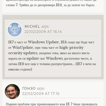
сложи 7. Трябва да се дискримира IE6, за да залезе по-бързо.
says:
MICHEL
22/02/2009 AT 16:14
IE7 е част от Windows Update, IE8 също ще бъде част
от WinUpdate, при това част от high-priority
security updates, въпреки това, явно на много места
хората не си update-ват Windows достатъчно често, и
затова IE6 все още е толкова разпространен… (IE7 е вече на
няколко години)
says:
ГОНЗО
22/02/2009 AT 17:15
Първия проблем при преминаването към IE 7 беше проверката