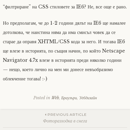
“филтриране” на CSS стиловете за IE6? Не, все още е рано.
Но предполагам, че до 1-2 години дялът на IE6 ще намалее
дотолкова, че наистина няма да има смисъл човек да се
старае да оправя XHTML/CSS кода за него. И тогава IE6
ще влезе в историята, по същия начин, по който Netscape
Navigator 4.7x влезе в историята преди няколко години
— нещо, което лично на мен ми донесе невъобразимо
облекчение тогава! :-)
Posted in
Web
,
Браузъри
,
Уебдизайн
Post
PREVIOUS ARTICLE
Фоторазходка в снега