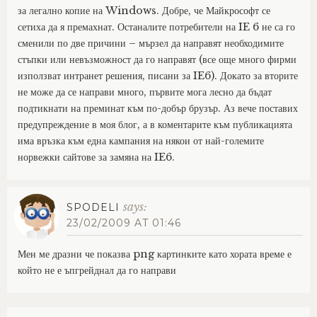
за легално копие на Windows. Добре, че Майкрософт се
сетиха да я премахнат. Останалите потребители на IE 6 не са го
сменили по две причини – мързел да направят необходимите
стъпки или невъзможност да го направят (все още много фирми
използват интранет решения, писани за IE6). Докато за вторите
не може да се направи много, първите мога лесно да бъдат
подтикнати на преминат към по-добър брузър. Аз вече поставих
предупреждение в моя блог, а в коментарите към публикацията
има връзка към една кампания на някои от най-големите
норвежки сайтове за замяна на IE6.
says:
SPODELI
23/02/2009 AT 01:46
Мен ме дразни че показва png картинките като хората време е
който не е ъпгрейднал да го направи