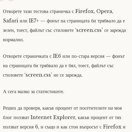
Отворете тази тестова страничка с Firefox, Opera,
Safari или IE7+ — фонът на страницата би трябвало да е
зелен, тоест, файлът със стиловете ‘screen.css’ се зарежда
нормално.
Отворете страничката с IE6 или по-стара версия — фонът
на страницата би трябвало да е бял, тоест, файлът със
стиловете ‘screen.css’ не се зарежда.
А сега малко за статистиките.
Реших да проверя, какъв процент от посетителите на моя
блог ползват Internet Explorer, какъв процент от тях
ползват версия 6, и също и как стои въпросът с Firefox и