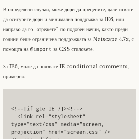
В определени случаи, може дори да прецените, дали искате
да осигурите дори и минимална поддръжка за IE6, или
направо да го “отрежете”, по подобен начин, както преди
години беше ограничена поддръжката за Netscape 4.7x, с
@import
помощта на
за CSS стиловете.
За IE6, може да ползвате IE conditional comments,
примерно:
<!--[if gte IE 7]><!-->

  <link rel="stylesheet" 
type="text/css" media="screen, 
projection" href="screen.css" />
