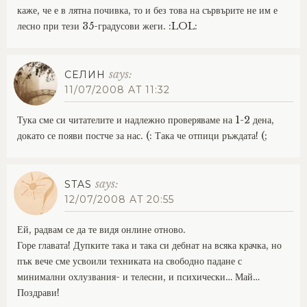
каже, че е в лятна почивка, то и без това на сървърите не им е
лесно при тези 35-градусови жеги. :LOL:
says:
СЕЛИН
11/07/2008 AT 11:32
Тука сме си читателите и надлежно проверяваме на 1-2 дена,
докато се появи постче за нас. (: Така че отпици ръждата! (;
says:
STAS
12/07/2008 AT 20:55
Ей, радвам се да те видя онлине отново.
Горе главата! Дупките така и така си дебнат на всяка крачка, но
пък вече сме усвоили техниката на свободно падане с
минимални охлузвания- и телесни, и психически… Май…
Поздрави!