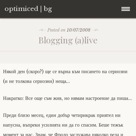
optimiced | bg
Skip
Контакти
Posted on
10/07/2008
to
Blogging (a)live
content
Хостинг
About
Някой ден (скоро?) ще се върна към писането на сериозни
Портфолио
(и не толкова сериозни) неща…
Накратко: Все още съм жив, но нямам настроение да пиша…
Преди близо месец, един добър четирикрак приятел ни
напусна, въпреки усилията ни да го спасим. Беше тежък
момент за нас. Знам, че Фродо заслужава няколко реда и