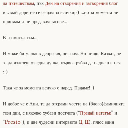
да пътешествам
, пък
Ден на отворения и затворения блог
и… май дори не се сещам за всички;-) …но за момента не
приемам и не предавам тагове…
В размисъл съм…
И може би малко в депресия, не знам. Но нищо. Казват, че
за да излезеш от една дупка, първо трябва да паднеш в нея
:-)
Така че за момента всичко е наред. Падаме! :)
И добре че е Ани, та да отсрами честта на (блого)фамилията
тези дни, с няколко хубави постчета (“
Предай нататък
” и
“
Presto
“), и две чудесни интервюта (
I
,
II
), плюс един