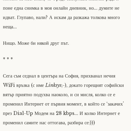
поне една снимка в моя онлайн дневник, но… думите не
идват. Глупаво, нали? А искам да разкажа толкова много
неща…
Нищо. Може би някой друг път.
* * *
Сега съм седнал в центъра на София, прихванал нечия
WiFi връзка (с име
Linksys
;-), докато горещият софийски
вятър приятно подухва наоколо, и си мисля, колко се е
променил Интернет от първия момент, в който се ‘закачих’
през Dial-Up Модем на 28 kbps… И колко Интернет е
променил самите нас оттогава, разбира се:)))