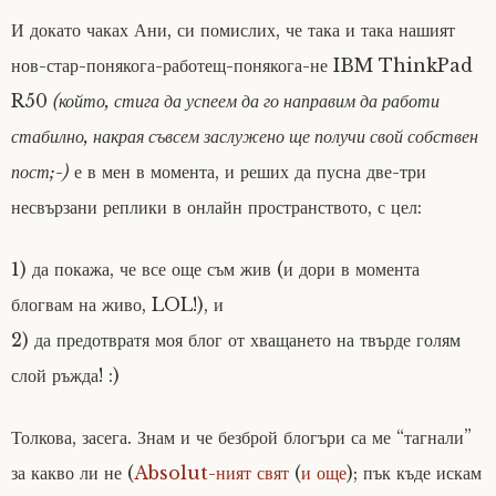
И докато чаках Ани, си помислих, че така и така нашият
нов-стар-понякога-работещ-понякога-не IBM ThinkPad
R50
(който, стига да успеем да го направим да работи
стабилно, накрая съвсем заслужено ще получи свой собствен
пост;-)
е в мен в момента, и реших да пусна две-три
несвързани реплики в онлайн пространството, с цел:
1) да покажа, че все още съм жив (и дори в момента
блогвам на живо, LOL!), и
2) да предотвратя моя блог от хващането на твърде голям
слой ръжда! :)
Толкова, засега. Знам и че безброй блогъри са ме “тагнали”
за какво ли не (
Absolut-ният свят
(
и още
); пък къде искам