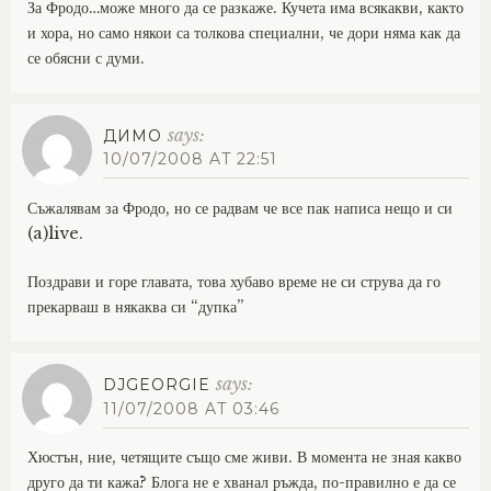
За Фродо…може много да се разкаже. Кучета има всякакви, както
и хора, но само някои са толкова специални, че дори няма как да
се обясни с думи.
says:
ДИМО
10/07/2008 AT 22:51
Съжалявам за Фродо, но се радвам че все пак написа нещо и си
(a)live.
Поздрави и горе главата, това хубаво време не си струва да го
прекарваш в някаква си “дупка”
says:
DJGEORGIE
11/07/2008 AT 03:46
Хюстън, ние, четящите също сме живи. В момента не зная какво
друго да ти кажа? Блога не е хванал ръжда, по-правилно е да се