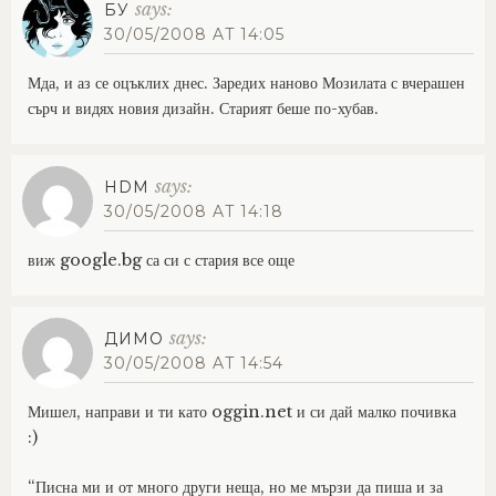
says:
БУ
30/05/2008 AT 14:05
Мда, и аз се оцъклих днес. Заредих наново Мозилата с вчерашен
сърч и видях новия дизайн. Старият беше по-хубав.
says:
HDM
30/05/2008 AT 14:18
виж google.bg са си с стария все още
says:
ДИМО
30/05/2008 AT 14:54
Мишел, направи и ти като oggin.net и си дай малко почивка
:)
“Писна ми и от много други неща, но ме мързи да пиша и за