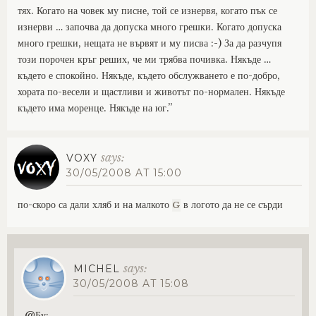
тях. Когато на човек му писне, той се изнервя, когато пък се
изнерви … започва да допуска много грешки. Когато допуска
много грешки, нещата не вървят и му писва :-) За да разчупя
този порочен кръг реших, че ми трябва почивка. Някъде …
където е спокойно. Някъде, където обслужването е по-добро,
хората по-весели и щастливи и животът по-нормален. Някъде
където има моренце. Някъде на юг.”
says:
VOXY
30/05/2008 AT 15:00
по-скоро са дали хляб и на малкото
в логото да не се сърди
G
says:
MICHEL
30/05/2008 AT 15:08
@Бу: