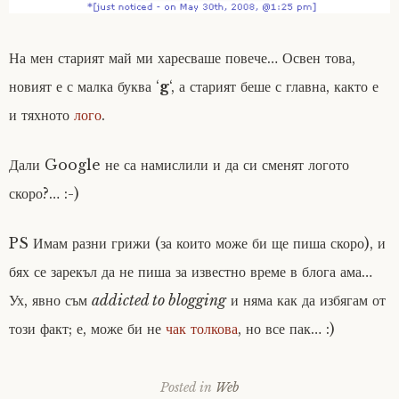
На мен старият май ми харесваше повече… Освен това,
новият е с малка буква ‘
g
‘, а старият беше с главна, както е
и тяхното
лого
.
Дали Google не са намислили и да си сменят логото
скоро?… :-)
PS Имам разни грижи (за които може би ще пиша скоро), и
бях се зарекъл да не пиша за известно време в блога ама…
Ух, явно съм
addicted to blogging
и няма как да избягам от
този факт; е, може би не
чак толкова
, но все пак… :)
Posted in
Web