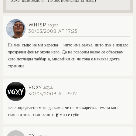
Хехе, възможно е… Не бях помислил за това:)
says:
WH1SP
30/05/2008 AT 17:25
На мен също не ми харесва – нито има рамка, нито пък е изцяло
прозрачен фонът около него. Да не говорим колко се обърквам
като погледна таббар-а, мислейки си че това е някаква друга
страница.
says:
VOXY
30/05/2008 AT 19:12
вече определено мога да кажа, че не ми харесва, темата ми е
тъмна и това тъмносиньо
g
ми се губи
says:
CX