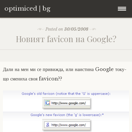
optimiced | bg
Skip
Контакти
Posted on
30/05/2008
to
Новият favicon на Google?
content
Хостинг
About
Дали на мен ми се привижда, или наистина Google току-
Портфолио
що смениха своя favicon??