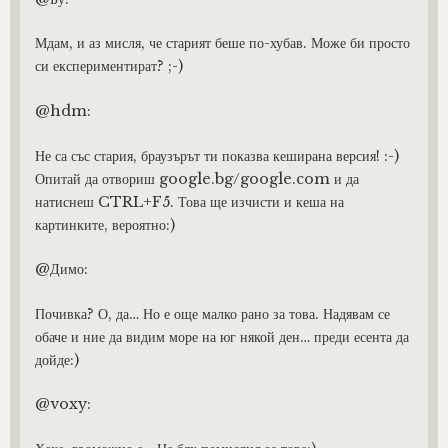
Мдам, и аз мисля, че старият беше по-хубав. Може би просто
си експериментират? ;-)
@hdm:
Не са със стария, браузърът ти показва кеширана версия! :-)
Опитай да отвориш google.bg/google.com и да
натиснеш CTRL+F5. Това ще изчисти и кеша на
картинките, вероятно:)
@Димо:
Почивка? О, да… Но е още малко рано за това. Надявам се
обаче и ние да видим море на юг някой ден… преди есента да
дойде:)
@voxy: