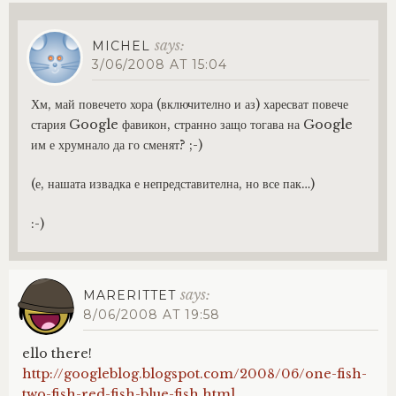
says:
MICHEL
3/06/2008 AT 15:04
Хм, май повечето хора (включително и аз) харесват повече
стария Google фавикон, странно защо тогава на Google
им е хрумнало да го сменят? ;-)
(е, нашата извадка е непредставителна, но все пак…)
:-)
says:
MARERITTET
8/06/2008 AT 19:58
ello there!
http://googleblog.blogspot.com/2008/06/one-fish-
two-fish-red-fish-blue-fish.html