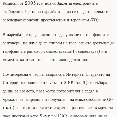
Комисия от 2005 г. и новия Закон за електронните
съобщения. Целта на наредбата — да се предотвратяват и
разследват сериозни престъпления и тероризъм
(???)
.
В наредбата е предвидено и подслушване на телефонните
разговори, но няма да се спирам на това, защото достъпът до
телефонните разговори съществуваше (и съществува) и в
момента, като част от нашето законодателство.
По-интересна е частта, свързана с Интернет. Следенето на
Интернет ще започне от 15 март 2009-та. Ще се събират
данни за времето, през което потребителят е седял в
мрежата, за изпращача и получателя на всяко съобщение (e-
mail), както и за началото и края на разговорите в мрежата
през програми като Skype и ICQ. Информацията ще се