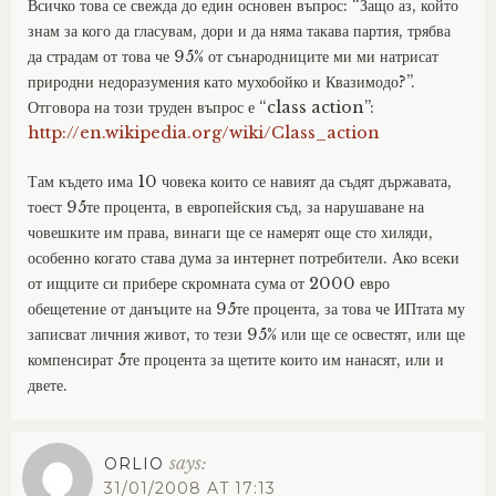
Всичко това се свежда до един основен въпрос: “Защо аз, който
знам за кого да гласувам, дори и да няма такава партия, трябва
да страдам от това че 95% от сънародниците ми ми натрисат
природни недоразумения като мухобойко и Квазимодо?”.
Отговора на този труден въпрос е “class action”:
http://en.wikipedia.org/wiki/Class_action
Там където има 10 човека които се навият да съдят държавата,
тоест 95те процента, в европейския съд, за нарушаване на
човешките им права, винаги ще се намерят още сто хиляди,
особенно когато става дума за интернет потребители. Ако всеки
от ищците си прибере скромната сума от 2000 евро
обещетение от данъците на 95те процента, за това че ИПтата му
записват личния живот, то тези 95% или ще се освестят, или ще
компенсират 5те процента за щетите които им нанасят, или и
двете.
says:
ORLIO
31/01/2008 AT 17:13