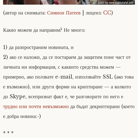
(автор на снимката:
Симион Патеев
| лиценз:
CC
)
Какво можем да направим? Не много:
1) да разпространим новината, и
2) ако се наложи, да се постараем да защитим поне част от
личната ни информация, с каквито средства можем —
примерно, ако ползвате e-mail, използвайте SSL (ако това
е възможно), или други форми на криптиране — а колкото
до Skype, всепризнат факт е, че разговорите по него е
трудно или почти невъзможно
да бъдат декриптирани (което
е добра новина:-)
* * *