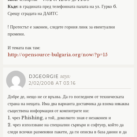
Къде:
в градината пред телефонната палата на ул. Гурко 6.
Срещу сградата на ДАИТС
! Протестът е законен, следете горния линк за евентуални
промени.
И темата пак там:
http://opensource-bulgaria.org/now/?p=15
says:
DJGEORGIE
2/02/2008 AT 03:16
Добре де, нещо не се връзва. Да го погледнем от техническата
страна на нещата. Има два варианта доставчика да взима някаква
съществена информация от компютрите ни:
1. чрез Phishing, а той, доколкото зная е незаконен и
2. чрез използване на специални сървъри и софтуер, който да
следи всички разменяни пакети, да ги описва в база данни и да