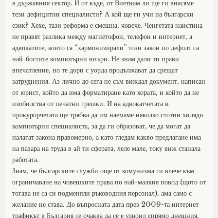
в държавния сектор. И от къде, от Виетнам ли ще ги внасяме
тези дефицитни специалисти? А кой ще ги учи на български
език? Хехе, тази реформа е смешна, човече. Ченгетата наистина
не правят разлика между магнетофон, телефон и интернет, а
адвокатите, които са “хармонизирали” този закон по дефолт са
най-бостите компютърни юзъри. Не знам дали ти прави
впечатление, но те дори с уорда продължават да срещат
затруднения. Аз лично до сега не съм виждал документ, написан
от юрист, който да има форматиране като хората, и който да не
изобилства от печатни грешки. И на адвокатчетата и
прокурорчетата ще трябва да им наемаме няколко стотин хиляди
компютърни специалиста, за да ги образоват, че да могат да
налагат закона правомерно, а като гледам какво предлагане има
на пазара на труда в ай ти сферата, леле мале, току виж станала
работата.
Знам, че българските служби още от комунизма ги влече към
ограничаване на човешките права по най-малкия повод (щото от
тогава не са си подменяли ръководния персонал), ама само с
желание не става. До въпросната дата през 2009-та интернет
трафикът в България се очаква да се е удвоил спрямо днешния.