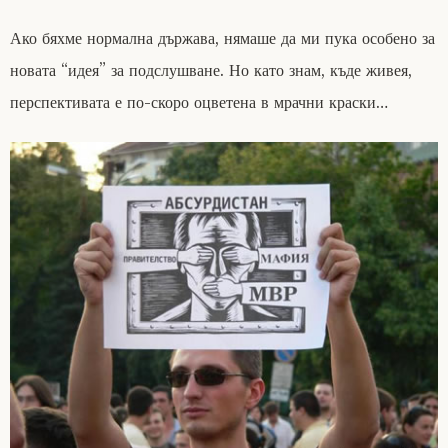
Ако бяхме нормална държава, нямаше да ми пука особено за
новата “идея” за подслушване. Но като знам, къде живея,
перспективата е по-скоро оцветена в мрачни краски…