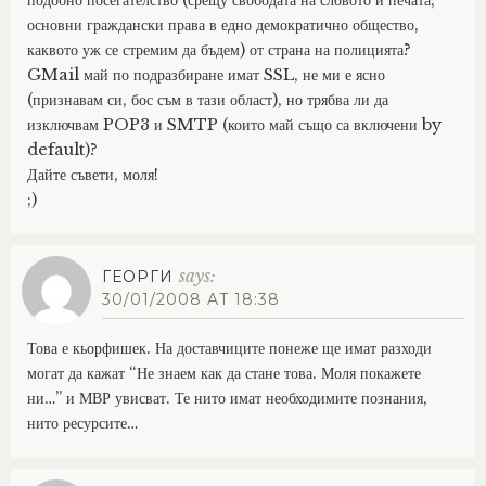
основни граждански права в едно демократично общество,
каквото уж се стремим да бъдем) от страна на полицията?
GMail май по подразбиране имат SSL, не ми е ясно
(признавам си, бос съм в тази област), но трябва ли да
изключвам POP3 и SMTP (които май също са включени by
default)?
Дайте съвети, моля!
;)
says:
ГЕОРГИ
30/01/2008 AT 18:38
Това е кьорфишек. На доставчиците понеже ще имат разходи
могат да кажат “Не знаем как да стане това. Моля покажете
ни…” и МВР увисват. Те нито имат необходимите познания,
нито ресурсите…