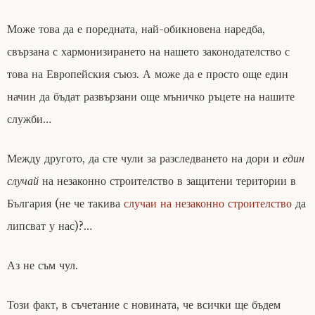
Може това да е поредната, най-обикновена наредба,
свързана с хармонизирането на нашето законодателство с
това на Европейския съюз. А може да е просто още един
начин да бъдат развързани още мъничко ръцете на нашите
служби…
Между другото, да сте чули за разследването на дори и
един
случай
на незаконно строителство в защитени територии в
България (не че такива
случаи на незаконно строителство
да
липсват у нас)?…
Аз не съм чул.
Този факт, в съчетание с новината, че всички ще бъдем