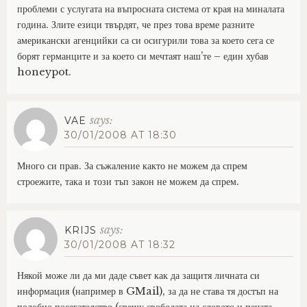
проблеми с услугата на въпросната система от края на миналата
година. Злите езици твърдят, че през това време разните
американски агенцийки са си осигурили това за което сега се
борят германците и за което си мечтаят наш’те – един хубав
honeypot.
says:
VAE
30/01/2008 AT 18:30
Много си прав. За съжаление както не можем да спрем
строежите, така и този тъп закон не можем да спрем.
says:
KRIJS
30/01/2008 AT 18:32
Някой може ли да ми даде съвет как да защитя личната си
информация (например в GMail), за да не става тя достъп на
подобно посегателство (срещу свободата на словото и печата,