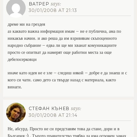
says:
BATPEP
30/01/2008 AT 21:13
дреме ми на грездея
аз каквато важна информация имам – не е публична, ама по
никакъв начин. и ако реша да им взривявам скъпоценното
народно събрание – едва ли ще ми хванат комуникациите
просто се опитват да намерят още работни места за още
дебелосерковци
иначе като идея не е зле – следиш някой – добре е да знаеш и с
кого си чати. само дето са твърде назад с материала, както
винаги.
says:
СТЕФАН КЪНЕВ
30/01/2008 AT 21:14
Не, абсурд. Просто не си представям това да стане, дори и в
България :) . Тъпото правителство трябва да има огромен замах