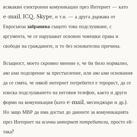
всякакви електронни комуникации през Интернет — като
e-mail, ICQ, Skype, и т.н. — а друга държава от
Евросъюза
забранява
същото това подслушване, с
аргумента, че се нарушават основни човешки права и
свободи на гражданите, и то без основателна причина.
Всъщност, моето скромно мнение е, че би било нормално,
ако има
подозрение за престъпление, или
ако има
основания
да се смята, че някой интернет потребител е терорист, да се
изиска подслушването на неговия телефон, както и други
форми на комуникация (като e-mail, месинджъри и др.).
Но защо МВР да има достъп до данните за комуникацията
през Интернет на
всички интернет потребители
, просто ей-
така?