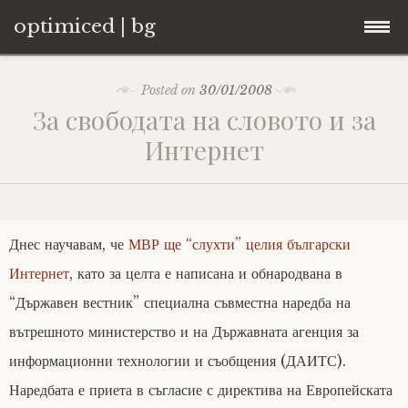
optimiced | bg
Skip
Контакти
Posted on
30/01/2008
to
За свободата на словото и за
content
Хостинг
Интернет
About
Портфолио
Днес научавам, че
МВР ще “слухти” целия български
Интернет
, като за целта е написана и обнародвана в
“Държавен вестник” специална съвместна наредба на
вътрешното министерство и на Държавната агенция за
информационни технологии и съобщения (ДАИТС).
Наредбата е приета в съгласие с директива на Европейската