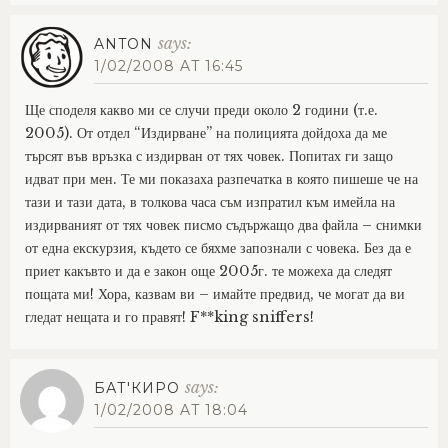
says:
ANTON
1/02/2008 AT 16:45
Ще споделя какво ми се случи преди около 2 години (т.е.
2005). От отдел “Издирване” на полицията дойдоха да ме
търсят във връзка с издирван от тях човек. Попитах ги защо
идват при мен. Те ми показаха разпечатка в която пишеше че на
тази и тази дата, в толкова часа съм изпратил към имейла на
издирваният от тях човек писмо съдържащо два файла – снимки
от една екскурзия, където се бяхме запознали с човека. Без да е
приет какъвто и да е закон още 2005г. те можеха да следят
пощата ми! Хора, казвам ви – имайте предвид, че могат да ви
гледат нещата и го правят! F**king sniffers!
says:
БАТ'КИРО
1/02/2008 AT 18:04