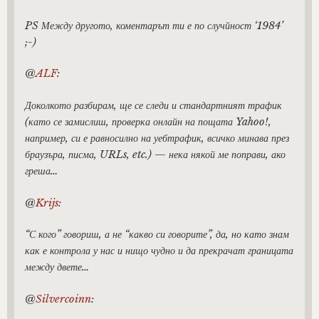
PS Между другото, коментарът ти е по случйност ‘1984’
;-)
@
ALF
:
Доколкото разбирам, ще се следи и стандартният трафик
(като се замислиш, проверка онлайн на пощата Yahoo!,
например, си е равносилно на уебтрафик, всичко минава през
браузъра, писма, URLs, etc.) — нека някой ме поправи, ако
греша…
@
Krijs
:
“С кого” говориш, а не “какво си говорите”, да, но като знам
как е контрола у нас и нищо чудно и да прекрачат границата
между двете…
@
Silvercoinn
: