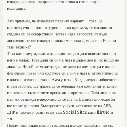
изкарва човешки направена статистика в готов вид за
полицията.
Ако приемем, че използват първият вариант – това ще
противоречи на конституцията, а ако приемем, че пасивното
следене би се осъществило, тогава идва въпросът, от къде
доставчиците ще извадят няколко милиона Долара или Евро за
тази техника?
Така като гледам, шанса да следят нещо и да извличат полза от
него е малък. Това дали си бил в чата в даден ден и час нищо не
доказва. Никой не може да докаже дали на компютъра е имало
физически човек или софтуера си е бил в чата и автоматично си
е влизал, излизал, ставал Away и т.н. За да следят съобщенията
и разговорите, ще трябва да се обръщат към компаниите, които
притежават съответните програми и протоколи. Това лично на
мен ми се вижда невероятно да се случи. Единствено може би
ще могат да следят Българските услуги като пощите на АБВ,
ДИР и прочее и разните му там Social Sites като flirt4e и
т.н.
Нямам идея какво мислят господата приели наредбата, но със