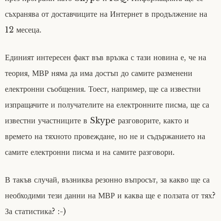
съхранява от доставчиците на Интернет в продължение на
12 месеца.
Единият интересен факт във връзка с тази новина е, че на
теория, МВР няма да има достъп до самите разменени
електронни съобщения. Тоест, например, ще са известни
изпращачите и получателите на електронните писма, ще са
известни участниците в Skype разговорите, както и
времето на тяхното провеждане, но не и съдържанието на
самите електронни писма и на самите разговори.
В такъв случай, възниква резонно въпросът, за какво ще са
необходими тези данни на МВР и каква ще е ползата от тях?
За статистика? :-)