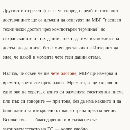
Другият интересен факт е, че според наредбата интернет
доставчиците ще са длъжни да осигурят на МВР “пасивен
технически достъп чрез компютърен терминал” до
съхраняваните от тях данни, тоест, да има възможност за
достъп до данните, без самият доставчик на Интернет да
знае, че някой в момента чете тези данни отвън.
Излиза, че освен че ще
чете блогове
, МВР ще измерва и
времето, което сте прекарали в Мрежата, и ще хвърля по
едно око на хората, с които си разменяте електронни писма
или пък си говорите — при това, без да има каквито и да
било данни за извършено от ваша страна престъпление.
Всичко това — благодарение и в съгласие със
законодателството на ЕС — колко удобно…