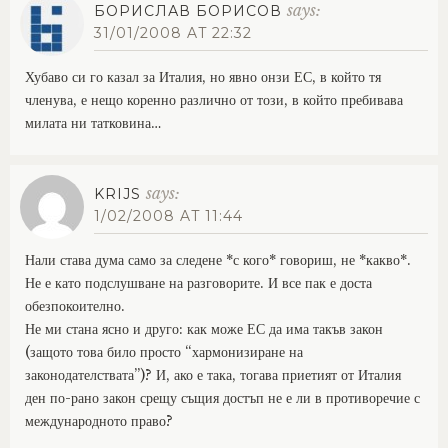
says:
БОРИСЛАВ БОРИСОВ
31/01/2008 AT 22:32
Хубаво си го казал за Италия, но явно онзи ЕС, в който тя
членува, е нещо коренно различно от този, в който пребивава
милата ни татковина…
says:
KRIJS
1/02/2008 AT 11:44
Нали става дума само за следене *с кого* говориш, не *какво*.
Не е като подслушване на разговорите. И все пак е доста
обезпокоително.
Не ми стана ясно и друго: как може ЕС да има такъв закон
(защото това било просто “хармонизиране на
законодателствата”)? И, ако е така, тогава приетият от Италия
ден по-рано закон срещу същия достъп не е ли в противоречие с
международното право?