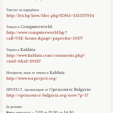
Текстът на наредбата:
http://lex.bg/laws/ldoc.php?IDNA=2135577924
Темата в Computerworld:
http://www.computerworld.bg/?
call=USE~home;&page=paper&n=19377
Темата в Kaldata:
http://www.kaldata.com/comments.php?
catid=3&id=29227
Интересен линк от темата в Kaldata:
http://www.torproject.org/
ПРОТЕСТ, организиран от Opensourse Bulgaria:
http://opensource-bulgaria.org/now/?p=17
(в резюме:
Кога:
четвъртък – 7.02 от 12.30 до 14.30