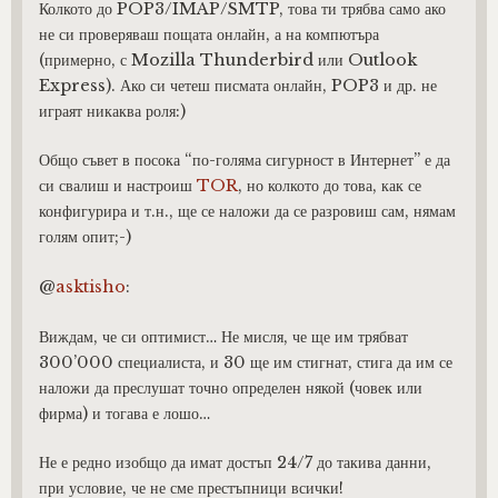
Колкото до POP3/IMAP/SMTP, това ти трябва само ако
не си проверяваш пощата онлайн, а на компютъра
(примерно, с Mozilla Thunderbird или Outlook
Express). Ако си четеш писмата онлайн, POP3 и др. не
играят никаква роля:)
Общо съвет в посока “по-голяма сигурност в Интернет” е да
си свалиш и настроиш
TOR
, но колкото до това, как се
конфигурира и т.н., ще се наложи да се разровиш сам, нямам
голям опит;-)
@
asktisho
:
Виждам, че си оптимист… Не мисля, че ще им трябват
300’000 специалиста, и 30 ще им стигнат, стига да им се
наложи да преслушат точно определен някой (човек или
фирма) и тогава е лошо…
Не е редно изобщо да имат достъп 24/7 до такива данни,
при условие, че не сме престъпници всички!