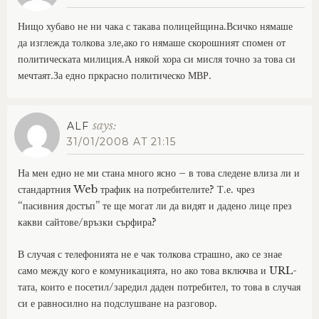
Нищо хубаво не ни чака с такава полицейщина.Всичко нямаше
да изглежда толкова зле,ако го нямаше скорошният спомен от
политическата милиция.А някой хора си мисля точно за това си
мечтаят.За едно пркрасно политическо МВР.
says:
ALF
31/01/2008 AT 21:15
На мен едно не ми стана много ясно – в това следене влиза ли и
стандартния Web трафик на потребителите? Т.е. чрез
“пасивния достъп” те ще могат ли да видят и дадено лице през
какви сайтове/връзки сърфира?
В случая с телефонията не е чак толкова страшно, ако се знае
само между кого е комуникацията, но ако това включва и URL-
тата, които е посетил/заредил даден потребител, то това в случая
си е равносилно на подслушване на разговор.