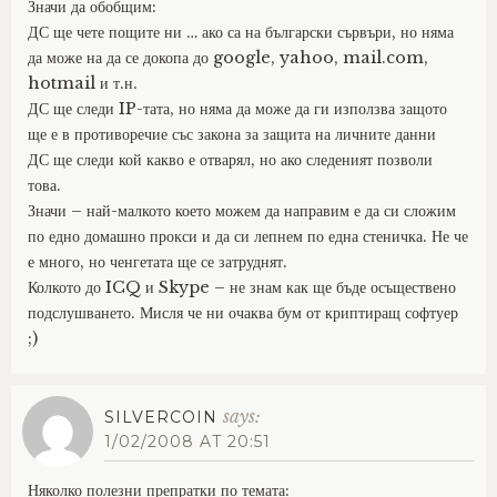
Значи да обобщим:
ДС ще чете пощите ни … ако са на български сървъри, но няма
да може на да се докопа до google, yahoo, mail.com,
hotmail и т.н.
ДС ще следи IP-тата, но няма да може да ги използва защото
ще е в противоречие със закона за защита на личните данни
ДС ще следи кой какво е отварял, но ако следеният позволи
това.
Значи – най-малкото което можем да направим е да си сложим
по едно домашно прокси и да си лепнем по една стеничка. Не че
е много, но ченгетата ще се затруднят.
Колкото до ICQ и Skype – не знам как ще бъде осъществено
подслушването. Мисля че ни очаква бум от криптиращ софтуер
;)
says:
SILVERCOIN
1/02/2008 AT 20:51
Няколко полезни препратки по темата: