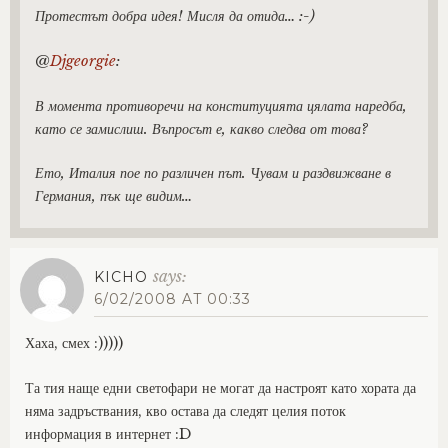
Протестът добра идея! Мисля да отида… :-)
@
Djgeorgie
:
В момента противоречи на конституцията цялата наредба,
като се замислиш. Въпросът е, какво следва от това?
Ето, Италия пое по различен път. Чувам и раздвижване в
Германия, пък ще видим…
says:
KICHO
6/02/2008 AT 00:33
Хаха, смех :)))))
Та тия наще едни светофари не могат да настроят като хората да
няма задръствания, кво остава да следят целия поток
информация в интернет :D