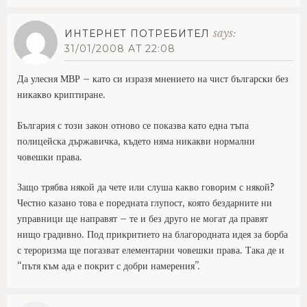
says:
ИНТЕРНЕТ ПОТРЕБИТЕЛ
31/01/2008 AT 22:08
Да улесня МВР – като си изразя мнението на чист български без
никакво криптиране.
България с този закон отново се показва като една тъпа
полицейска държавичка, където няма никакви нормални
човешки права.
Защо трябва някой да чете или слуша какво говорим с някой?
Честно казано това е поредната глупост, която бездарните ни
управници ще направят – те и без друго не могат да правят
нищо градивно. Под прикритието на благородната идея за борба
с тероризма ще погазват елементарни човешки права. Така де и
“пътя към ада е покрит с добри намерения”.