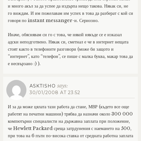
и много акъл за да успее да издърпа нещо такова. Някак си, не
го виждам. И им пожелавам им успех в това да разберат с кой си
говоря по instant messanger-и. Сериозно.
Иначе, обяснявам си го с това, че някой някъде се е изказал
адски неподготвено. Някак си, сметнал е че в интернет нещата
стоят както в телефоните разговори (може би защото и
“интернет”, като “телефон”, се пише с малка буква, макар това да
е несвързано :) ).
says:
ASKTISHO
30/01/2008 AT 23:52
И за да може цялата тази работа да стане, МВР (където все още
работят на печатни машини) трябва да назначи около 300 000
компютърни специалисти на държавна заплата при положение,
че Hewlett Packard среща затрдунения с наемането на 500,
при това на 6 пъти по-висока ставка от средната работна заплата