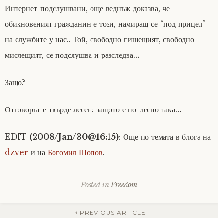
Интернет-подслушвани, още веднъж доказва, че
обикновеният гражданин е този, намиращ се “под прицел”
на службите у нас.. Той, свободно пишещият, свободно
мислещият, се подслушва и разследва…
Защо?
Отговорът е твърде лесен: защото е по-лесно така…
EDIT
(2008/Jan/30@16:15)
: Още по темата в блога на
dzver
и на
Богомил Шопов
.
Posted in
Freedom
PREVIOUS ARTICLE