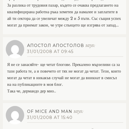
За разлика от трудовия пазар, където се очаква предлагането на
квалифицирана работна ръка хеметен да намалее и заплатите в
ай ти сектора да се увеличат между 2 и 5 пъти. Със същия успех
могат да приемат закон, че утре слънцето ще изгрява от запад…
says:
АПОСТОЛ АПОСТОЛОВ
31/01/2008 AT 09:45
Я не се занасяйте- ще четат блогове. Прекалено мързеливи са за
тази работа те, а и повечето от тях не могат да четат. Тези, които
могат да четат в никакъв случай не могат да вникнат в смисъл
на на публикациите в моя блог.
Така че, дермандо дер мио..
says:
OF MICE AND MAN
31/01/2008 AT 15:40