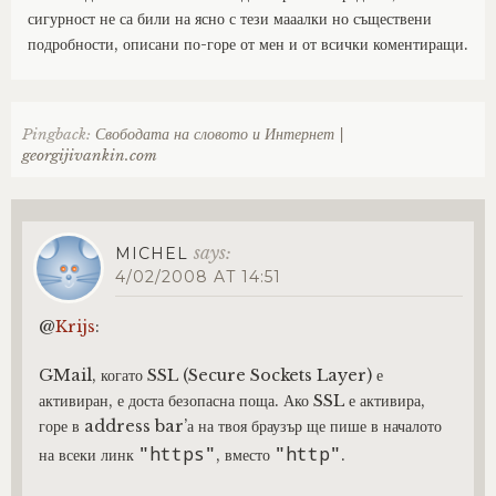
сигурност не са били на ясно с тези мааалки но съществени
подробности, описани по-горе от мен и от всички коментиращи.
Pingback:
Свободата на словото и Интернет |
georgijivankin.com
says:
MICHEL
4/02/2008 AT 14:51
@
Krijs
:
GMail, когато SSL (Secure Sockets Layer) е
активиран, е доста безопасна поща. Ако SSL е активира,
горе в address bar’а на твоя браузър ще пише в началото
"https"
"http"
на всеки линк
, вместо
.