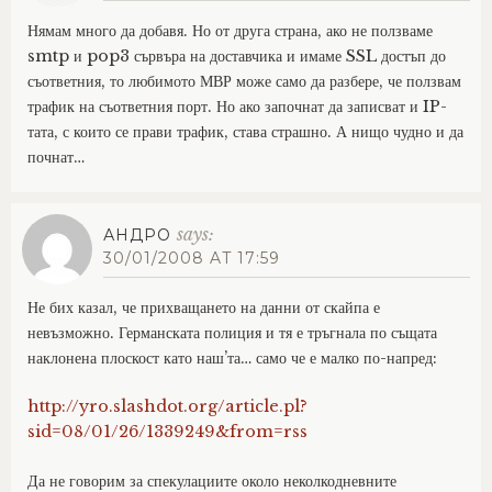
Нямам много да добавя. Но от друга страна, ако не ползваме
smtp и pop3 сървъра на доставчика и имаме SSL достъп до
съответния, то любимото МВР може само да разбере, че ползвам
трафик на съответния порт. Но ако започнат да записват и IP-
тата, с които се прави трафик, става страшно. А нищо чудно и да
почнат…
says:
АНДРО
30/01/2008 AT 17:59
Не бих казал, че прихващането на данни от скайпа е
невъзможно. Германската полиция и тя е тръгнала по същата
наклонена плоскост като наш’та… само че е малко по-напред:
http://yro.slashdot.org/article.pl?
sid=08/01/26/1339249&from=rss
Да не говорим за спекулациите около неколкодневните