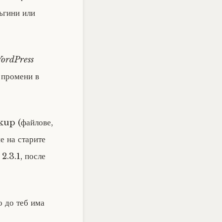
ъгини или
ordPress
 промени в
kup (файлове,
не на старите
2.3.1, после
о до теб има