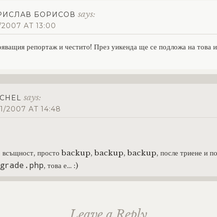
says:
РИСЛАВ БОРИСОВ
1/2007 AT 13:00
ояващия репортаж и честито! През уикенда ще се подложа на това и
says:
CHEL
11/2007 AT 14:48
 всъщност, просто backup, backup, backup, после триене и по
grade.php
, това е… :)
Leave a Reply