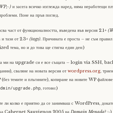
 WP;-)
и засега всичко изглежда наред, няма неработещи пл
проблеми. Поне на пръв поглед.
сва част от функционалността, въведена във версия 2.1+
(W
га и тази от 2.3+
(tags)
. Причината е проста – не съм правил
ed тема, но и до това ще стигна един ден:)
та ми на upgrade си е все същата – login via SSH, bac
нни), сваляне на новата версия от
wordpress.org
, трие
(без темите и плъгините), копиране на новите WP файлове 
admin/upgrade.php
, готово:)
те ли колко е приятно да се занимваш с WordPress, докат
илка Cabernet Sauvignon 2005 на
Domain Menada
? :-)