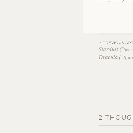
Post
PREVIOUS ART
Stardust (“Зве
Dracula (“Дра
navig
2 THOUG