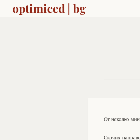
optimiced | bg
От няколко ми
Скочих направо