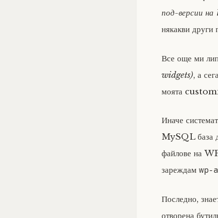
под-версии на
някакви други 
Все още ми лип
widgets)
, а се
моята customiz
Иначе система
MySQL база да
файлове на WP 
wp-
зареждам
Последно, знае
отворена бут