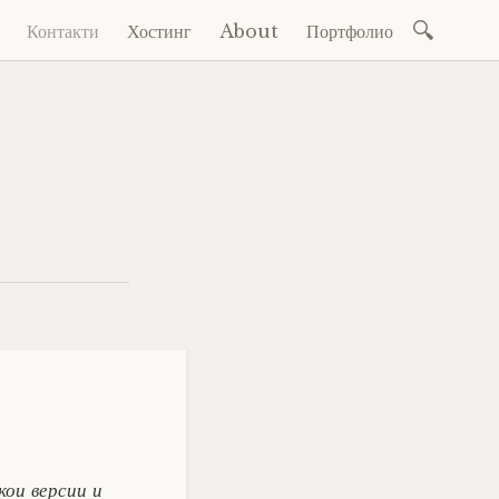
Search
Контакти
Хостинг
About
Портфолио
Skip
for:
to
content
кои версии и