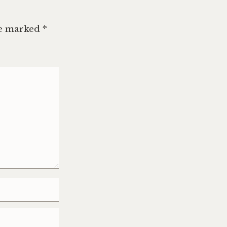
re marked
*