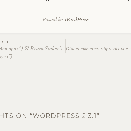
Posted in
WordPress
ICLE
зден прах”) & Bram Stoker’s
Общественото образование 
кула”)
ation
HTS ON “
WORDPRESS 2.3.1
”