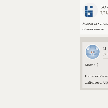
БО
7/1
Мерси за успок
обновяването.
MI
7/
Моля :-)
Нищо особено
up
файловете,